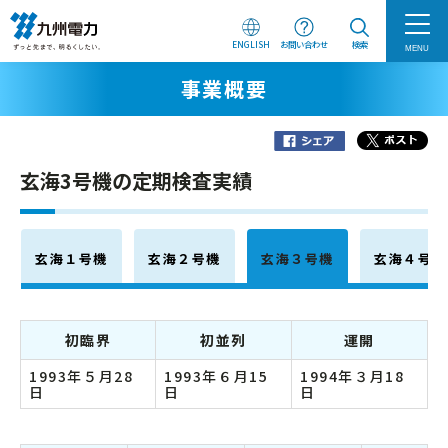
ENGLISH
お問い合わせ
検索
MENU
事業概要
玄海3号機の定期検査実績
玄海１号機
玄海２号機
玄海３号機
玄海４号機
初臨界
初並列
運開
1993年５月28
1993年６月15
1994年３月18
日
日
日