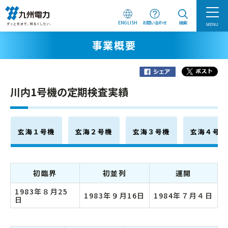
ENGLISH
お問い合わせ
検索
MENU
事業概要
川内1号機の定期検査実績
玄海１号機
玄海２号機
玄海３号機
玄海４号機
初臨界
初並列
運開
1983年８月25
1983年９月16日
1984年７月４日
日