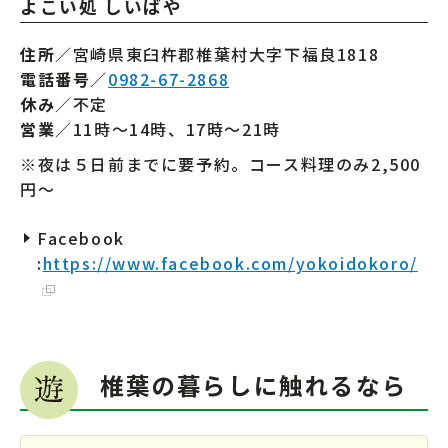
よこい処 しいばや
住所
／宮崎県東臼杵郡椎葉村大字下福良1818
電話番号
／
0982-67-2868
休み
／不定
営業
／11時～14時、17時～21時
※夜は５日前までに要予約。コース料理のみ2,500
円～
Facebook
:
https://www.facebook.com/yokoidokoro/
椎葉の暮らしに触れるなら