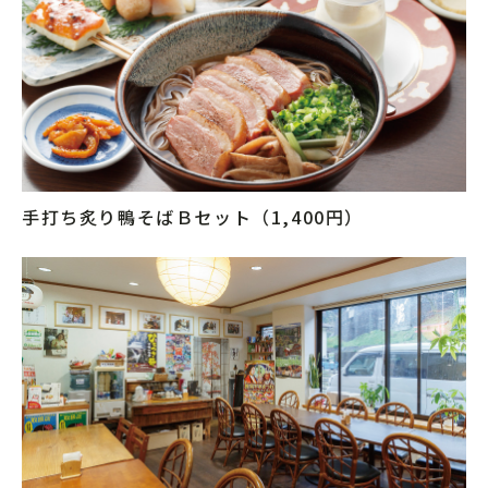
手打ち炙り鴨そばＢセット（1,400円）