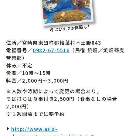
住所
／宮崎県東臼杵郡椎葉村不土野843
電話番号
／
0982-67-5516
（民宿 焼畑／焼畑蕎麦
苦楽部）
休み
／不定
営業
／10時～15時
料金
／2,000円～3,000円
※人数や時期によって変更の場合あり。
そば打ちは食事付き2,500円（食事なしの場合
2,000円）
※１週間前までに要予約
http://www.asia-