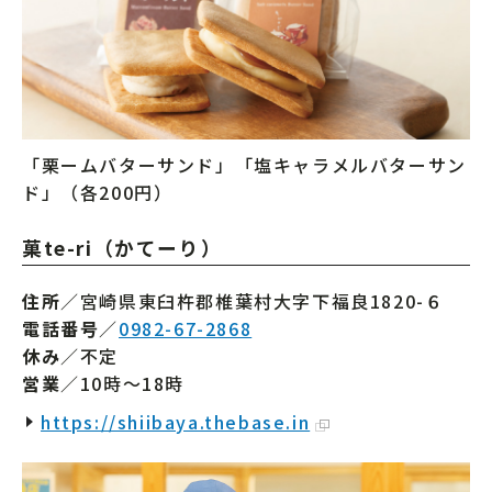
「栗ームバターサンド」「塩キャラメルバターサン
ド」（各200円）
菓te-ri（かてーり）
住所
／宮崎県東臼杵郡椎葉村大字下福良1820-６
電話番号
／
0982-67-2868
休み
／不定
営業
／10時～18時
https://shiibaya.thebase.in