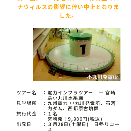
ナウィルスの影響に伴い中止となりま
した。
ツアー名
：
電力インフラツアー ― 宮崎
県小丸川水系編 ―
見学場所
：
九州電力 小丸川発電所、石河
内ダム、西都原古墳群
旅行代金
：
１名
宮崎発：9,980円(税込)
出発日
：
３月28日(土曜日) 日帰りコー
ス