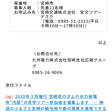
発着地
：
宮崎市
募集人数
：
先着21名様
お申込み先
：
宮崎交通株式会社 宮交ツアー
デスク
〔電話：0985-32-2323(平日
９時30分～17時30分)〕
以上
〈お問合せ先〉
九州電力株式会社宮崎支社広報グルー
プ
0985-26-9006
添付ファイル
2020年３月催行 宮崎県のダムや水力発電
所”内部”の見学ツアー参加者を募集します ― 神
話のふるさと宮崎の観光地や春の風景を満喫できる