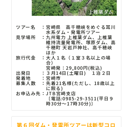
ツアー名
：
宮崎県 高千穂峡をめぐる耳川
水系ダム・発電所ツアー
見学場所
：
九州電力 上椎葉ダム、上椎葉
維持流量発電所、塚原ダム、高
千穂町 天岩戸神社、高千穂峡
ほか
旅行代金
：
大人１名（１室３名以上の場
合）
宮崎発：29,800円(税込)
出発日
：
３月14日(土曜日) １泊２日
発着地
：
宮崎市
募集人数
：
先着21名様(ただし、18歳以上
に限る)
お申込み先
：
JTB宮崎支店
〔電話:0985-29-3511(平日９
時30分～17時30分)〕
第６回ダム・発電所ツアーは新型コロ