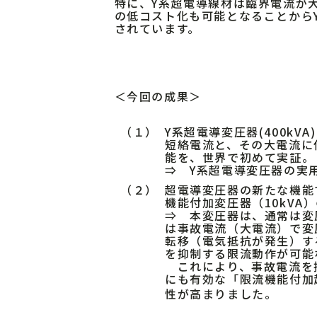
特に、Y系超電導線材は臨界電流が
の低コスト化も可能となることから
されています。
＜今回の成果＞
（１）
Y系超電導変圧器(400k
短絡電流と、その大電流に
能を、世界で初めて実証。
⇒ Y系超電導変圧器の実
（２）
超電導変圧器の新たな機能
機能付加変圧器（10kVA
⇒ 本変圧器は、通常は変
は事故電流（大電流）で変
転移（電気抵抗が発生）す
を抑制する限流動作が可能
これにより、事故電流を
にも有効な「限流機能付加
性が高まりました。