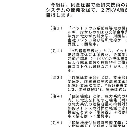
今後は、同変圧器で低損失技術の実
システムの開発を経て、２万kVA
目指します。
（注１）
「イットリウム系超電導電力機器
ルギー庁からのNEDO交付金
は九州電力が九州大学、財団法
会社フジクラ及び昭和電線ケー
受託して開発中。
（注２）
「Y系超電導線材」とは、イッ
温超電導体による線材。金属系
冷却が容易（－196℃の液体窒
体より臨界電流や磁場特性に優
低コスト化も可能なことから、
中。
（注３）
「超電導変圧器」とは、変圧器
変圧器。超電導線材の高電流密度や
配電用変圧器では、Y系超電導
1/2、体積は約2/3、損失は約1
（注４）
「限流機能」とは、電力系統の
内）に電流を抑制する機能（瞬
む電力系統の短絡容量の抑制対
熱的ストレスの対策が軽減でき
機能を有する「限流器」は既存
中で鎬を削って開発中。
（注５）
「限流機能付加超電導変圧器」
と限流器として利用する変圧器