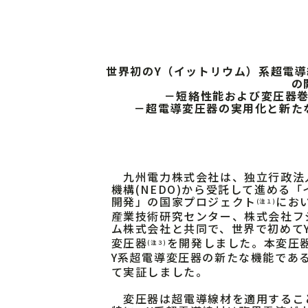
世界初のY（イットリウム）系超電
の
－短絡性能および変圧器
－超電導変圧器の実用化と新た
九州電力株式会社は、独立行政法
機構(NEDO)から受託して進める
開発」の国家プロジェクト
にお
(注１)
産業技術研究センター、株式会社フ
ム株式会社と共同で、世界で初めて
変圧器
を開発しました。本変圧
(注３)
Y系超電導変圧器の新たな機能であ
て実証しました。
変圧器は超電導線材を適用するこ