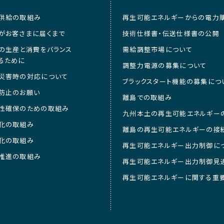
供給の取組み
再生可能エネルギーからの電力
がお客さまに届くまで
技術仕様書・伝送仕様書の公開
の生産と消費をバランス
需給調整市場について
るために
調整力電源の募集について
災害時の対応について
ブラックスタート機能の募集につ
防止のお願い
離島での取組み
性確保のための取組み
九州本土の再生可能エネルギー
化の取組み
離島の再生可能エネルギーの接
化の取組み
再生可能エネルギー出力制御に
推進の取組み
再生可能エネルギー出力制御見
再生可能エネルギーに関する重