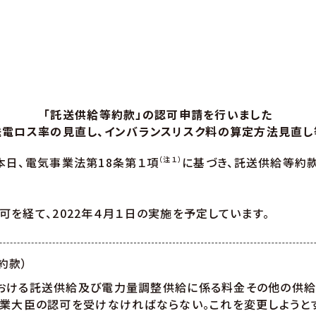
「託送供給等約款」の認可申請を行いました
送電ロス率の見直し、インバランスリスク料の算定方法見直し
日、電気事業法第18条第１項
（注１）
に基づき、託送供給等約
を経て、2022年４月１日の実施を予定しています。
約款）
おける託送供給及び電力量調整供給に係る料金その他の供給
業大臣の認可を受けなければならない。これを変更しようとす