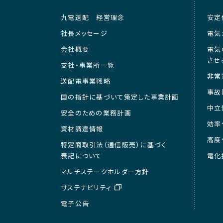
九電送配 経営理念
安定
社長メッセージ
電気
会社概要
電気
させ
支社・事業所一覧
非常
送配電事業戦略
事故
国の指針に基づいて策定した事業計画
中立
安全のための業務計画
効率
資材調達情報
高度
特定商取引法（通信販売）に基づく
表記について
電化
マルチステークホルダー方針
サステナビリティ
電子公告