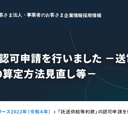
企業情報
採用情報
客さま
法人・事業者のお客さま
の認可申請を行いました －送
の算定方法見直し等－
ース2022年（令和４年）
「託送供給等約款」の認可申請を