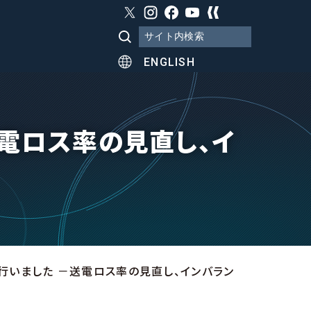
ENGLISH
電ロス率の見直し、イ
行いました －送電ロス率の見直し、インバラン