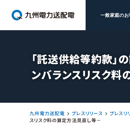
一般家庭のお
「託送供給等約款」
ンバランスリスク料
九州電力送配電
プレスリリース
プレスリリ
スリスク料の算定方法見直し等－