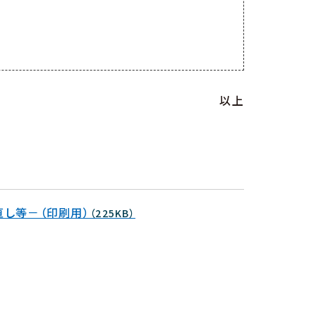
以上
直し等－（印刷用）
（225KB）