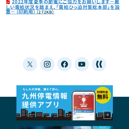
2022年度夏季の節電にご協力をお願いします－厳
しい需給状況を踏まえ、「需給ひっ迫対策総本部」を設
置－（印刷用）
（272KB）