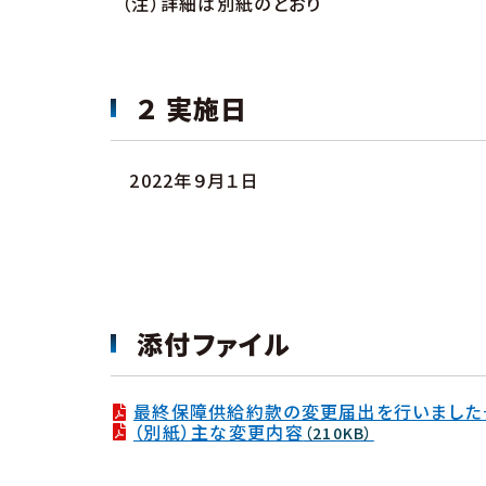
（注）詳細は別紙のとおり
２ 実施日
2022年９月１日
添付ファイル
最終保障供給約款の変更届出を行いました
（別紙）主な変更内容
（210KB）