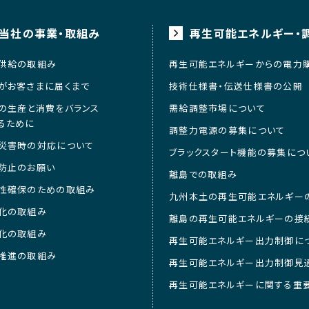
当社の事業・取組み
再生可能エネルギー・
供給の取組み
再生可能エネルギーからの電力
がお客さまに届くまで
技術仕様書・伝送仕様書の公開
の生産と消費をバランス
需給調整市場について
るために
調整力電源の募集について
災害時の対応について
ブラックスタート機能の募集につ
防止のお願い
離島での取組み
性確保のための取組み
九州本土の再生可能エネルギー
化の取組み
離島の再生可能エネルギーの接
化の取組み
再生可能エネルギー出力制御に
推進の取組み
再生可能エネルギー出力制御見
再生可能エネルギーに関する重