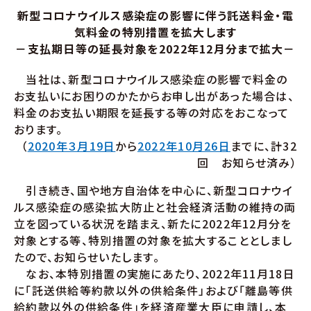
新型コロナウイルス感染症の影響に伴う託送料金・電
気料金の特別措置を拡大します
－支払期日等の延長対象を2022年12月分まで拡大－
当社は、新型コロナウイルス感染症の影響で料金の
お支払いにお困りのかたからお申し出があった場合は、
料金のお支払い期限を延長する等の対応をおこなって
おります。
（
2020年３月19日
から
2022年10月26日
までに、計32
回 お知らせ済み）
引き続き、国や地方自治体を中心に、新型コロナウイ
ルス感染症の感染拡大防止と社会経済活動の維持の両
立を図っている状況を踏まえ、新たに2022年12月分を
対象とする等、特別措置の対象を拡大することとしまし
たので、お知らせいたします。
なお、本特別措置の実施にあたり、2022年11月18日
に「託送供給等約款以外の供給条件」および「離島等供
給約款以外の供給条件」を経済産業大臣に申請し、本