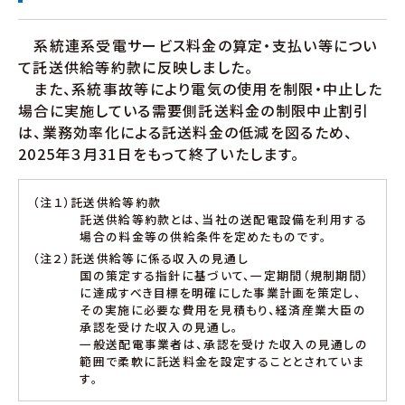
系統連系受電サービス料金の算定・支払い等につい
て託送供給等約款に反映しました。
また、系統事故等により電気の使用を制限・中止した
場合に実施している需要側託送料金の制限中止割引
は、業務効率化による託送料金の低減を図るため、
2025年３月31日をもって終了いたします。
（注１）託送供給等約款
託送供給等約款とは、当社の送配電設備を利用する
場合の料金等の供給条件を定めたものです。
（注２）託送供給等に係る収入の見通し
国の策定する指針に基づいて、一定期間（規制期間）
に達成すべき目標を明確にした事業計画を策定し、
その実施に必要な費用を見積もり、経済産業大臣の
承認を受けた収入の見通し。
一般送配電事業者は、承認を受けた収入の見通しの
範囲で柔軟に託送料金を設定することとされていま
す。