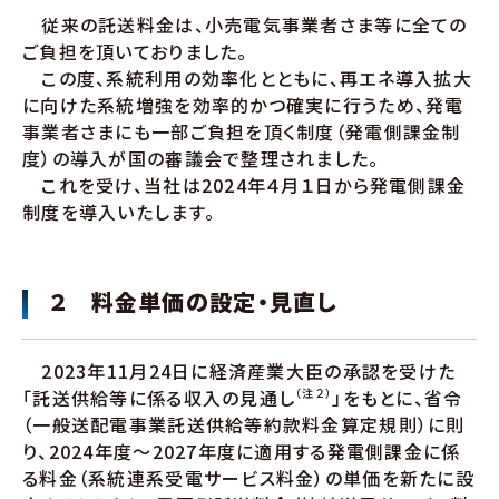
従来の託送料金は、小売電気事業者さま等に全ての
ご負担を頂いておりました。
この度、系統利用の効率化とともに、再エネ導入拡大
に向けた系統増強を効率的かつ確実に行うため、発電
事業者さまにも一部ご負担を頂く制度（発電側課金制
度）の導入が国の審議会で整理されました。
これを受け、当社は2024年４月１日から発電側課金
制度を導入いたします。
２ 料金単価の設定・見直し
2023年11月24日に経済産業大臣の承認を受けた
「託送供給等に係る収入の見通し
（注２）
」をもとに、省令
（一般送配電事業託送供給等約款料金算定規則）に則
り、2024年度～2027年度に適用する発電側課金に係
る料金（系統連系受電サービス料金）の単価を新たに設