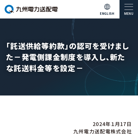
ENGLISH
MENU
「託送供給等約款」の認可を受けまし
た－発電側課金制度を導入し、新た
な託送料金等を設定－
2024年１月17日
九州電力送配電株式会社