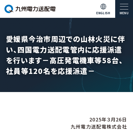
ENGLISH
MENU
愛媛県今治市周辺での山林火災に伴
い、四国電力送配電管内に応援派遣
を行います－高圧発電機車等58台、
社員等120名を応援派遣－
2025年３月26日
九州電力送配電株式会社