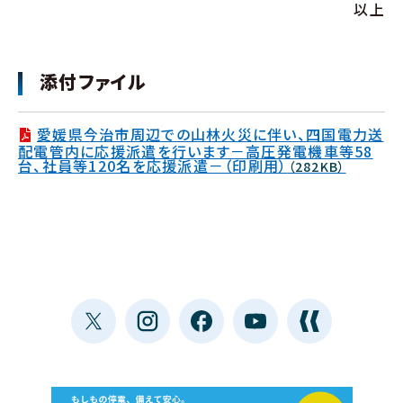
以上
添付ファイル
愛媛県今治市周辺での山林火災に伴い、四国電力送
配電管内に応援派遣を行います－高圧発電機車等58
台、社員等120名を応援派遣－（印刷用）
（282KB）