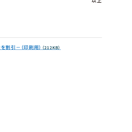
以上
金を割引－（印刷用）
（212KB）