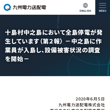
ENGLISH
MENU
十島村中之島において全島停電が発
生しています（第２報） －中之島に作
業員が入島し、設備被害状況の調査
を開始－
2020年６月５日
九州電力送配電株式会社