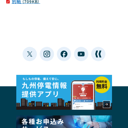
別紙
（709KB）