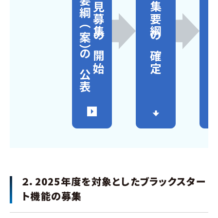
募集要綱（案）の公表
意見募集の開始
募集要綱の確定
入
２．2025年度を対象としたブラックスター
ト機能の募集