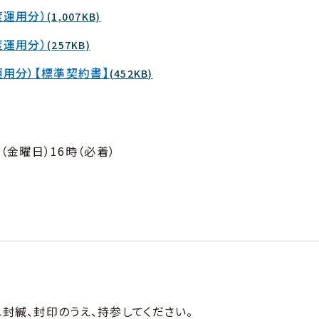
度運用分）
(1,007KB)
度運用分）
(257KB)
運用分）【標準契約書】
(452KB)
（金曜日）16時（必着）
封緘、封印のうえ、持参してください。