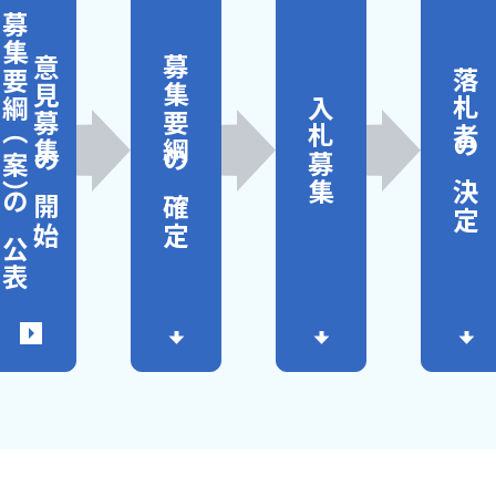
集要綱（案）の公表
意見募集の開始
募集要綱の確定
落札者の決定
入札募集