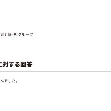
号
運用計画グループ
に対する回答
んでした。