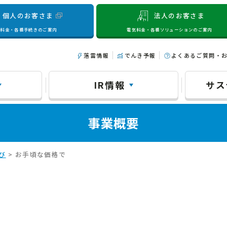
個人のお客さま
法人のお客さま
気料金・各種手続きのご案内
電気料金・各種ソリューションのご案内
落雷情報
でんき予報
よくあるご質問・
IR情報
サス
事業概要
び
> お手頃な価格で