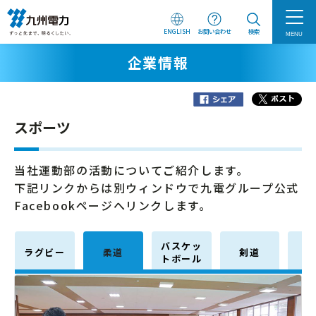
ENGLISH
お問い合わせ
検索
MENU
企業情報
スポーツ
当社運動部の活動についてご紹介します。
下記リンクからは別ウィンドウで九電グループ公式
Facebookページへリンクします。
バスケッ
ラグビー
柔道
剣道
トボール