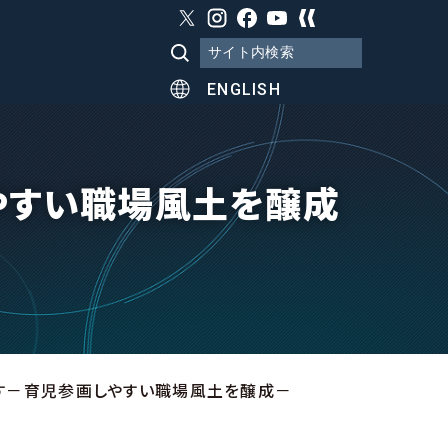
ENGLISH
やすい職場風土を醸成
す－育児参画しやすい職場風土を醸成－