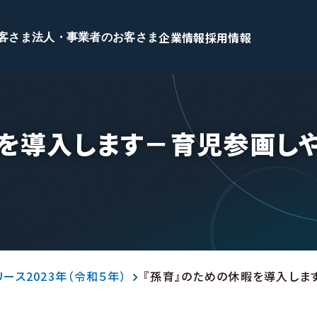
企業情報
採用情報
客さま
法人・事業者のお客さま
暇を導入します－育児参画し
ース2023年（令和５年）
『孫育』のための休暇を導入しま