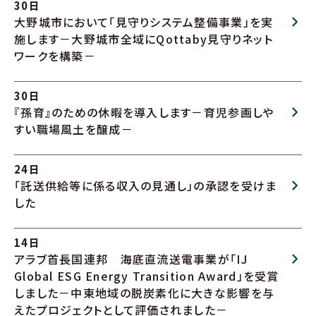
30日
大野城市において「見守りシステム整備事業」を実
施します－大野城市全域にQottaby見守りネット
ワークを構築－
30日
『孫育』のための休暇を導入します－育児参画しや
すい職場風土を醸成－
24日
「託送供給等に係る収入の見通し」の承認を受けま
した
14日
アラブ首長国連邦 海底直流送電事業が「IJ
Global ESG Energy Transition Award」を受賞
しました－中東地域の脱炭素化に大きな影響を与
えたプロジェクトとして評価されました－