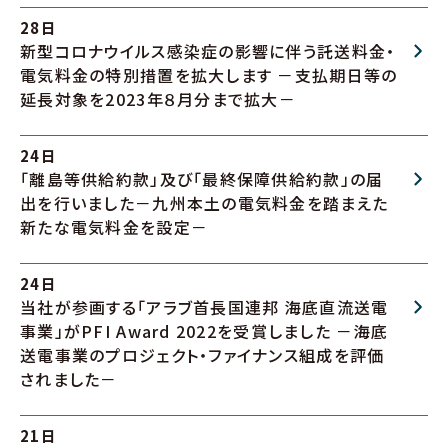
28日
新型コロナウイルス感染症の影響に伴う託送料金・
電気料金の特別措置を拡大します －支払期日等の
延長対象を2023年８月分まで拡大－
24日
「離島等供給約款」及び「最終保障供給約款」の届
出を行いました－九州本土の電気料金を踏まえた
新たな電気料金を設定－
24日
当社が参画する「アラブ首長国連邦 海底直流送電
事業」がPFI Award 2022を受賞しました －海底
送電事業のプロジェクト・ファイナンス組成を評価
されました－
21日