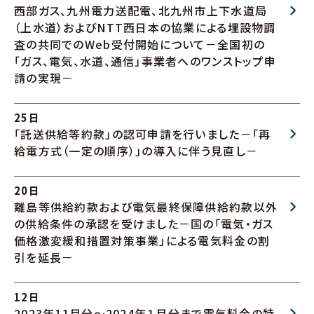
西部ガス、九州電力送配電、北九州市上下水道局
（上水道）およびNTT西日本の協業による埋設物調
査の共同でのWeb受付開始について－全国初の
「ガス、電気、水道、通信」事業者へのワンストップ申
請の実現－
25日
「託送供給等約款」の認可申請を行いました－「再
給電方式（一定の順序）」の導入に伴う見直し－
20日
離島等供給約款および電気最終保障供給約款以外
の供給条件の承認を受けました－国の「電気・ガス
価格激変緩和措置対策事業」による電気料金の割
引を延長－
12日
2023年11月分～2024年１月分まで電気料金の特