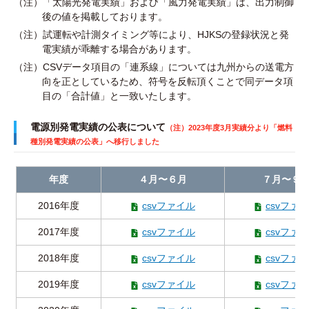
（注）「太陽光発電実績」および「風力発電実績」は、出力制御
後の値を掲載しております。
（注）試運転や計測タイミング等により、HJKSの登録状況と発
電実績が乖離する場合があります。
（注）CSVデータ項目の「連系線」については九州からの送電方
向を正としているため、符号を反転頂くことで同データ項
目の「合計値」と一致いたします。
電源別発電実績の公表について
（注）2023年度3月実績分より「燃料
種別発電実績の公表」へ移行しました
年度
４月〜６月
７月〜９
2016年度
csvファイル
csvファ
2017年度
csvファイル
csvファ
2018年度
csvファイル
csvファ
2019年度
csvファイル
csvファ