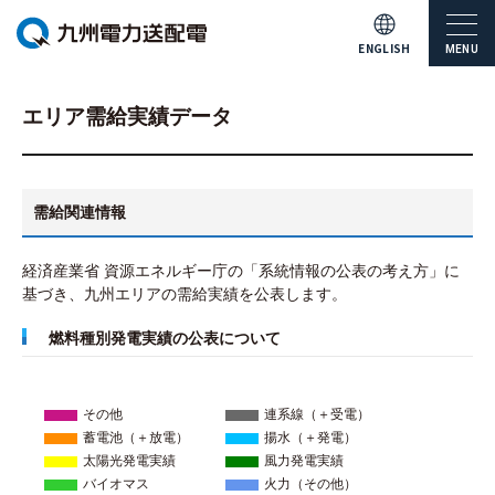
ENGLISH
MENU
エリア需給実績データ
需給関連情報
経済産業省 資源エネルギー庁の「系統情報の公表の考え方」に
基づき、九州エリアの需給実績を公表します。
燃料種別発電実績の公表について
その他
連系線（＋受電）
蓄電池（＋放電）
揚水（＋発電）
太陽光発電実績
風力発電実績
バイオマス
火力（その他）