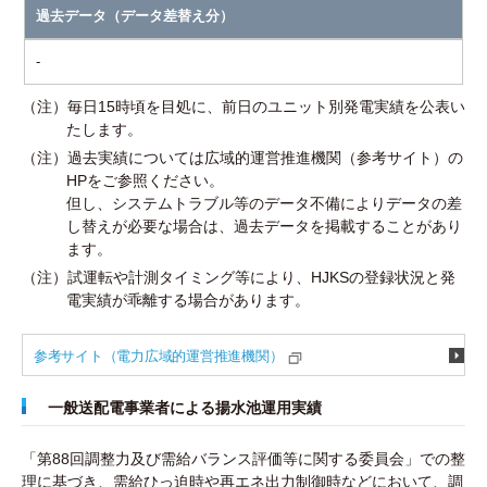
過去データ（データ差替え分）
-
（注）毎日15時頃を目処に、前日のユニット別発電実績を公表い
たします。
（注）過去実績については広域的運営推進機関（参考サイト）の
HPをご参照ください。
但し、システムトラブル等のデータ不備によりデータの差
し替えが必要な場合は、過去データを掲載することがあり
ます。
（注）試運転や計測タイミング等により、HJKSの登録状況と発
電実績が乖離する場合があります。
参考サイト（電力広域的運営推進機関）
一般送配電事業者による揚水池運用実績
「第88回調整力及び需給バランス評価等に関する委員会」での整
理に基づき、需給ひっ迫時や再エネ出力制御時などにおいて、調