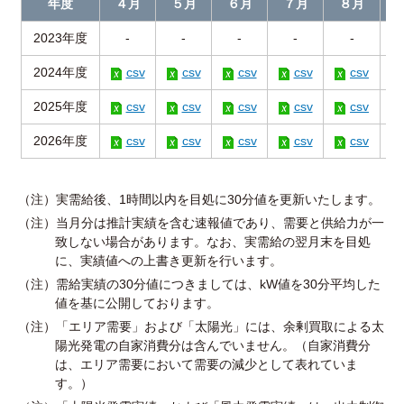
年度
４月
５月
６月
７月
８月
2023年度
-
-
-
-
-
2024年度
csv
csv
csv
csv
csv
2025年度
csv
csv
csv
csv
csv
2026年度
csv
csv
csv
csv
csv
（注）実需給後、1時間以内を目処に30分値を更新いたします。
（注）当月分は推計実績を含む速報値であり、需要と供給力が一
致しない場合があります。なお、実需給の翌月末を目処
に、実績値への上書き更新を行います。
（注）需給実績の30分値につきましては、kW値を30分平均した
値を基に公開しております。
（注）「エリア需要」および「太陽光」には、余剰買取による太
陽光発電の自家消費分は含んでいません。（自家消費分
は、エリア需要において需要の減少として表れていま
す。）