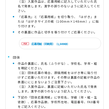
（注）入賞作品は、応募用紙に記入していただいた氏
名で発表します。漢字の誤りのないように記入してくだ
さい。
「応募先」と「応募用紙」を切り取り、「はがき」ま
たは「はがきサイズの紙（100mm×148mm）」に貼
り付けます。
その裏面に作品と切手を張り付けてご応募ください。
応募用紙（印刷用）
（1,049KB）
団体
作品の裏面に、氏名（ふりがな）、学校名、学年・組
を明記ください。
（注）団体応募の場合、原稿用紙をはがき等に貼り付
けずご応募いただけます。その際は裏面の記載が作品の
表面ににじまないようご注意下さい。
（注）入賞作品は、裏面に記載いただいた氏名で発表
します。漢字の誤りのないよう記入してください。
下記の「団体応募用紙」に学校名、学級（年・組・生
徒数）、応募作品数、学校所在地、電話番号、FAX番号
をご記入ください。