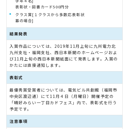
学年４名]
表彰状・図書カード500円分
クラス賞[１クラスから多数応
表彰状
募の場合]
結果発表
入賞作品については、2019年11月上旬に九州電力北
九州支社・福岡支社、西日本新聞のホームページおよ
び11月上旬の西日本新聞紙面にて発表します。入賞の
かたには直接通知します。
表彰式
最優秀賞受賞者については、電気ビル共創館（福岡市
中央区渡辺通）にて11月４日（月曜日）開催予定の
「晴好みらい一丁目カドフェス」内で、表彰式を行う
予定です。
注意事項