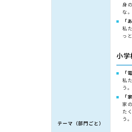
身
な
「
私
っ
小学
「
私
う
「
家
た
う
テーマ（部門ごと）