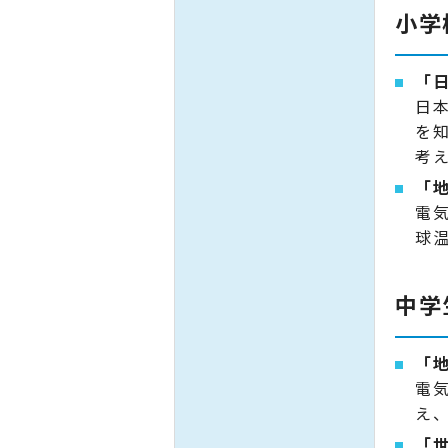
小学
「
日
を
考
「
電
球
中学
「
電
え
「