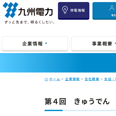
停電情報
電
企業情報
事業概要
ホーム
>
企業情報
>
会社概要
>
支店・
第４回 きゅうでん