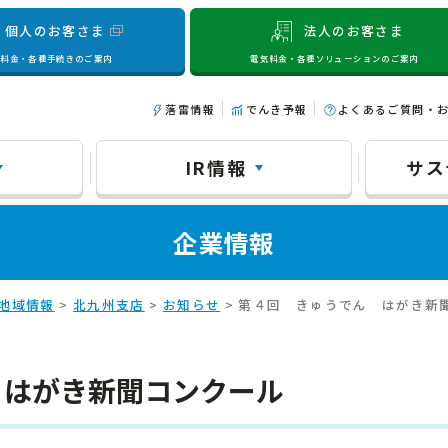
個人のお客さま
法人のお客さま
気料金・各種手続きのご案内
電気料金・各種ソリューションのご案内
落雷情報
でんき予報
よくあるご質問・
IR情報
サス
企業情報
地域情報
>
北九州支店
>
お知らせ
> 第４回 きゅうでん はがき新
 はがき新聞コンクール