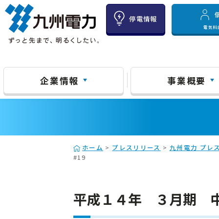
停電情報
電気料
企業情報
事業概要
ホーム
>
プレスリリース
>
九州電力 プレス
#19
平成１４年 ３月期 中