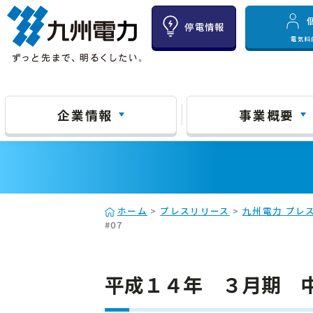
停電情報
電気料
企業情報
事業概要
ホーム
>
プレスリリース
>
九州電力 プレス
#07
平成１４年 ３月期 中