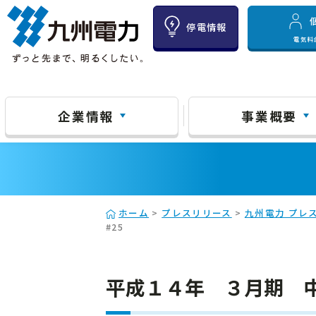
停電情報
電気料
企業情報
事業概要
ホーム
>
プレスリリース
>
九州電力 プレス
#25
平成１４年 ３月期 中