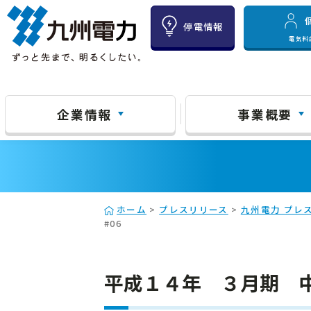
停電情報
電気料
企業情報
事業概要
ホーム
>
プレスリリース
>
九州電力 プレス
#06
平成１４年 ３月期 中