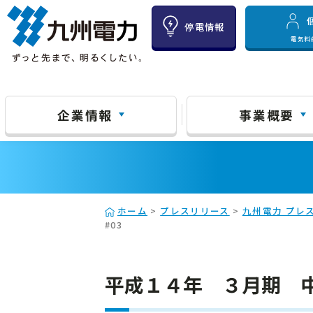
停電情報
電気料
企業情報
事業概要
ホーム
>
プレスリリース
>
九州電力 プレス
#03
平成１４年 ３月期 中