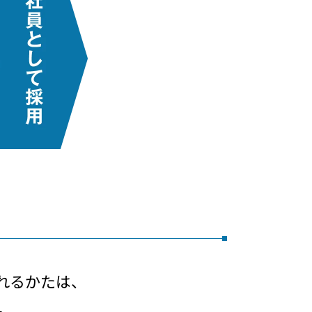
れるかたは、
。