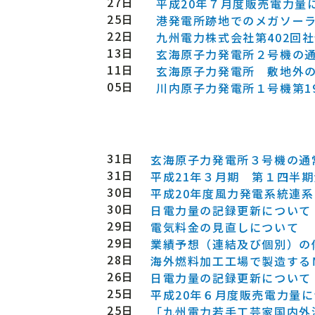
27日
平成20年７月度販売電力量
25日
港発電所跡地でのメガソー
22日
九州電力株式会社第402回
13日
玄海原子力発電所２号機の
11日
玄海原子力発電所 敷地外
05日
川内原子力発電所１号機第1
31日
玄海原子力発電所３号機の通
31日
平成21年３月期 第１四半
30日
平成20年度風力発電系統連
30日
日電力量の記録更新について
29日
電気料金の見直しについて
29日
業績予想（連結及び個別）の
28日
海外燃料加工工場で製造する
26日
日電力量の記録更新について
25日
平成20年６月度販売電力量
25日
「九州電力若手工芸家国内外