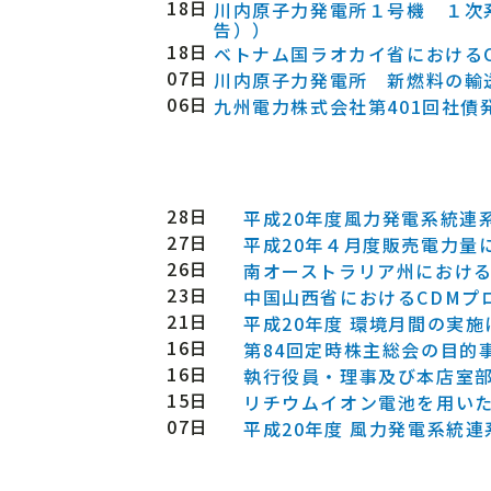
18日
川内原子力発電所１号機 １次
告））
18日
ベトナム国ラオカイ省における
07日
川内原子力発電所 新燃料の輸
06日
九州電力株式会社第401回社債
28日
平成20年度風力発電系統連
27日
平成20年４月度販売電力量
26日
南オーストラリア州におけ
23日
中国山西省におけるCDMプ
21日
平成20年度 環境月間の実
16日
第84回定時株主総会の目的
16日
執行役員・理事及び本店室
15日
リチウムイオン電池を用い
07日
平成20年度 風力発電系統