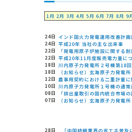
1月
2月
3月
4月
5月
6月
7月
8月
9
24日
インド国火力発電運用改善計画
24日
平成20年 当社の主な出来事
22日
「発電用原子炉施設に関する耐
22日
平成20年11月度販売電力量に
18日
川内原子力発電所２号機第18
18日
（お知らせ）玄海原子力発電所
12日
農事用契約における二重計量に
10日
川内原子力発電所１号機の通常
08日
「排出量取引の国内統合市場の
07日
（お知らせ）玄海原子力発電所
28日
「中国紡織業界の省エネ普及