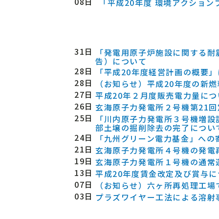
08日
「平成20年度 環境アクショ
31日
「発電用原子炉施設に関する耐
告）について
28日
「平成20年度経営計画の概要」
28日
（お知らせ）平成20年度の新
27日
平成20年２月度販売電力量につ
26日
玄海原子力発電所２号機第21
25日
「川内原子力発電所３号機増設
部土壌の掘削除去の完了につい
24日
「九州グリーン電力基金」への
21日
玄海原子力発電所４号機の発電
19日
玄海原子力発電所１号機の通常
13日
平成20年度賃金改定及び賞与に
07日
（お知らせ）六ヶ所再処理工場
03日
プラズワイヤー工法による溶射