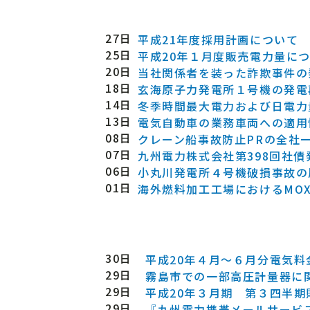
27日
平成21年度採用計画について
25日
平成20年１月度販売電力量に
20日
当社関係者を装った詐欺事件の
18日
玄海原子力発電所１号機の発電
14日
冬季時間最大電力および日電力
13日
電気自動車の業務車両への適用
08日
クレーン船事故防止PRの全社
07日
九州電力株式会社第398回社
06日
小丸川発電所４号機破損事故の
01日
海外燃料加工工場におけるMO
30日
平成20年４月～６月分電気
29日
霧島市での一部高圧計量器に
29日
平成20年３月期 第３四半
29日
『九州電力携帯メールサービ