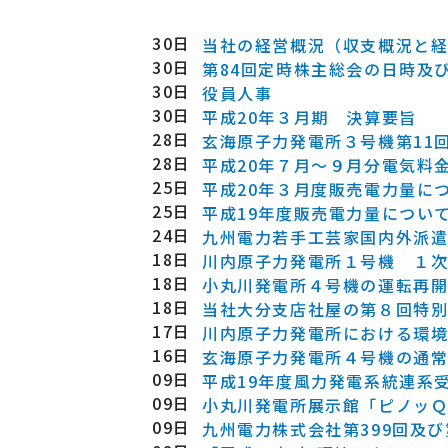
30日
当社の経営概況（収支概況と
30日
第84回定時株主総会の日時及
30日
役員人事
30日
平成20年３月期 決算要旨
28日
玄海原子力発電所３号機第11
28日
平成20年７月～９月分電気料
25日
平成20年３月度販売電力量に
25日
平成19年度販売電力量につい
24日
九州電力若手工芸家国内外派遣
18日
川内原子力発電所１号機 １次
18日
小丸川発電所４号機の運転再
18日
当社大分支店社屋の第８回特
17日
川内原子力発電所における環
16日
玄海原子力発電所４号機の通
09日
平成19年度風力発電系統連系
09日
小丸川発電所展示館「ピノッ
09日
九州電力株式会社第399回及び