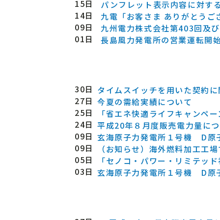
15日
パンフレット表示内容に対す
14日
九電「お客さま ありがとうご
09日
九州電力株式会社第403回及び
01日
長島風力発電所の営業運転開
30日
タイムスイッチを用いた契約に
27日
今夏の需給実績について
25日
「省エネ快適ライフキャンペーン
24日
平成20年８月度販売電力量に
09日
玄海原子力発電所１号機 D原
09日
（お知らせ）海外燃料加工工場
05日
「セノコ・パワー・リミテッド
03日
玄海原子力発電所１号機 D原